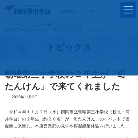
コ
ナ
ン
ビ
金融機関コード：1142
テ
ゲ
ン
ー
ツ
シ
個人のお客さま【HOME】
トピックス
へ
ョ
朝暘第三小学校の２年生が「町たんけん」で来てくれました
ス
ン
キ
に
トピックス
ッ
移
プ
動
朝暘第三小学校の２年生が「町
たんけん」で来てくれました
2022年11月2日
令和４年１１月２日（水）鶴岡市立朝暘第三小学校（校長：河
井伸吾）の２年生（約２０名）が「町たんけん」のイベントで当
金庫に来庫し、本店営業部の見学や模擬紙幣体験を行いました。