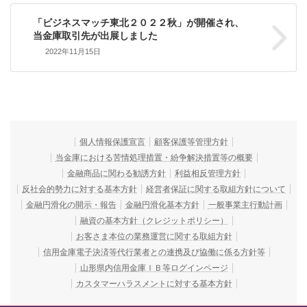
「ビジネスマッチ東北２０２２秋」が開催され、
当金庫取引先が出展しました
2022年11月15日
個人情報保護宣言
顧客保護等管理方針
当金庫における苦情処理措置・紛争解決措置等の概要
金融商品に関わる勧誘方針
利益相反管理方針
反社会的勢力に対する基本方針
経営者保証に関する取組方針について
金融円滑化の開示・報告
金融円滑化基本方針
一般事業主行動計画
融資の基本方針（クレジットポリシー）
お客さま本位の業務運営に関する取組方針
信用金庫電子決済等代行業者との連携及び協働に係る方針等
山形県内信用金庫ＩＢ等ログインページ
カスタマーハラスメントに対する基本方針