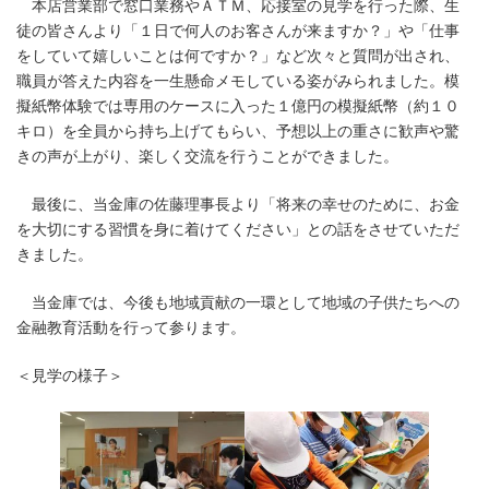
本店営業部で窓口業務やＡＴＭ、応接室の見学を行った際、生
徒の皆さんより「１日で何人のお客さんが来ますか？」や「仕事
をしていて嬉しいことは何ですか？」など次々と質問が出され、
職員が答えた内容を一生懸命メモしている姿がみられました。模
擬紙幣体験では専用のケースに入った１億円の模擬紙幣（約１０
キロ）を全員から持ち上げてもらい、予想以上の重さに歓声や驚
きの声が上がり、楽しく交流を行うことができました。
最後に、当金庫の佐藤理事長より「将来の幸せのために、お金
を大切にする習慣を身に着けてください」との話をさせていただ
きました。
当金庫では、今後も地域貢献の一環として地域の子供たちへの
金融教育活動を行って参ります。
＜見学の様子＞