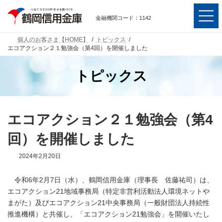
コ
ナ
ン
ビ
金融機関コード：1142
テ
ゲ
ン
ー
ツ
シ
個人のお客さま【HOME】
トピックス
へ
ョ
エコアクション２１勉強会（第4回）を開催しました
ス
ン
キ
に
トピックス
ッ
移
プ
動
エコアクション２１勉強会（第4
回）を開催しました
2024年2月20日
令和6年2月7日（水）、鶴岡信用金庫（理事長 佐藤祐司）は、
エコアクション21地域事務局（特定非営利活動法人環境ネットや
まがた）及びエコアクション21中央事務局（一般財団法人持続性
推進機構）と共催し、「エコアクション21勉強会」を開催いたし