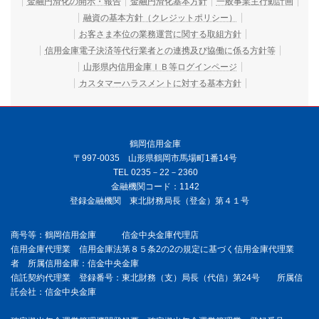
金融円滑化の開示・報告
金融円滑化基本方針
一般事業主行動計画
融資の基本方針（クレジットポリシー）
お客さま本位の業務運営に関する取組方針
信用金庫電子決済等代行業者との連携及び協働に係る方針等
山形県内信用金庫ＩＢ等ログインページ
カスタマーハラスメントに対する基本方針
鶴岡信用金庫
〒997-0035 山形県鶴岡市馬場町1番14号
TEL 0235－22－2360
金融機関コード：1142
登録金融機関 東北財務局長（登金）第４１号
商号等：鶴岡信用金庫 信金中央金庫代理店
信用金庫代理業 信用金庫法第８５条2の2の規定に基づく信用金庫代理業
者 所属信用金庫：信金中央金庫
信託契約代理業 登録番号：東北財務（支）局長（代信）第24号 所属信
託会社：信金中央金庫